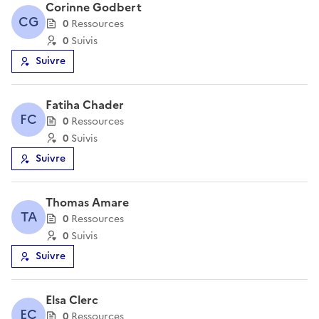
Corinne Godbert
CG
0
Ressource
s
0
Suivi
s
Suivre
Fatiha Chader
FC
0
Ressource
s
0
Suivi
s
Suivre
Thomas Amare
TA
0
Ressource
s
0
Suivi
s
Suivre
Elsa Clerc
EC
0
Ressource
s