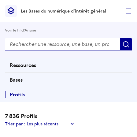
Les Bases du numérique d’intérêt général
- Retour à l’accueil
Les Bases du numérique d’intérêt général
- Retour à la p
Voir le fil d'Ariane
Rechercher
Des résultats de recherche apparaissent automatiquemen
R
Ressources
éléments
Bases
éléments
Profils
éléments
7 836
Profil
s
Trier par :