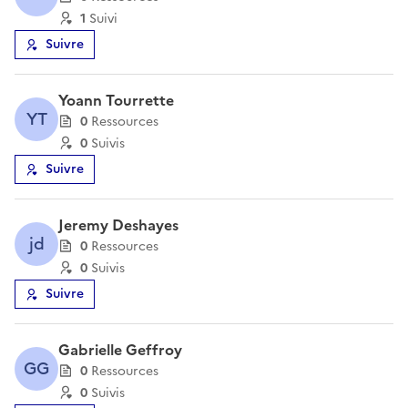
1
Suivi
Suivre
Yoann Tourrette
YT
0
Ressource
s
0
Suivi
s
Suivre
Jeremy Deshayes
jd
0
Ressource
s
0
Suivi
s
Suivre
Gabrielle Geffroy
GG
0
Ressource
s
0
Suivi
s