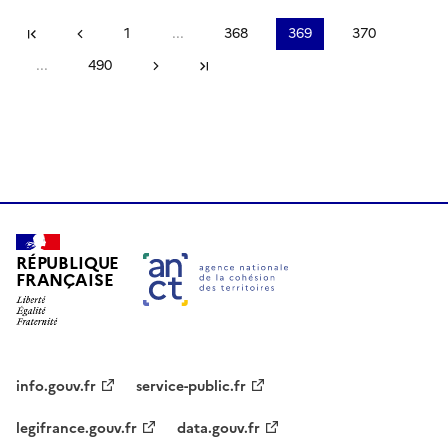
Première page
Page précédente
1
...
368
369
370
...
490
Page suivante
Dernière page
RÉPUBLIQUE
FRANÇAISE
info.gouv.fr
service-public.fr
legifrance.gouv.fr
data.gouv.fr