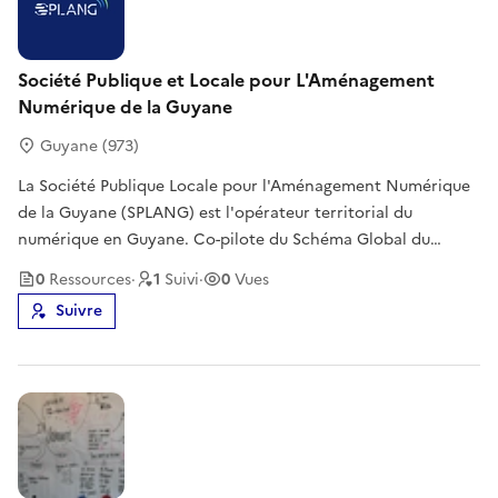
Société Publique et Locale pour L'Aménagement
Numérique de la Guyane
Guyane (973)
La Société Publique Locale pour l'Aménagement Numérique
de la Guyane (SPLANG) est l'opérateur territorial du
numérique en Guyane. Co-pilote du Schéma Global du
Numérique de la Guyane avec la Collectivité Territoriale de
0
Ressource
s
·
1
Suivi
·
0
Vues
Guyane (CTG), la SPLANG a pour mission d'impulser, de
Suivre
coordonner et d'accompagne