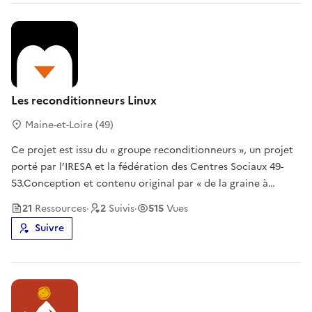
Les reconditionneurs Linux
Maine-et-Loire (49)
Ce projet est issu du « groupe reconditionneurs », un projet
porté par l’IRESA et la fédération des Centres Sociaux 49-
53.Conception et contenu original par « de la graine à
l'humus ».Plus de fiches en licence CC0 sur le site www.ordi-
21
Ressource
s
·
2
Suivi
s
·
515
Vues
circulaire.org
Suivre