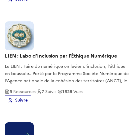
LIEN : Labo d'Inclusion par l'Éthique Numérique
Le LIEN : Faire du numérique un levier d’inclusion, l’éthique
en boussole...Porté par le Programme Société Numérique de
l’Agence nationale de la cohésion des territoires (ANCT), le
Labo d’Inclusion par l’Éthique Numérique (LIEN) n’est pas
9
Ressource
s
·
7
Suivi
s
·
1 926
Vues
qu’un acronyme bien trouvé ; c’est le trait d’union indispens
Suivre