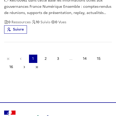
👉 Retrouvez dans cette Base les informations utiles aux
gouvernances France Numérique Ensemble : comptes-rendus
de réunions, supports de présentation, replay, actualités
relatives à la politique d'inclusion numérique, ...📌 Cette Base
0
Ressource
s
·
10
Suivi
s
·
0
Vues
est administrée par le Programme Société Numérique de
Suivre
l'ANCT, pi
Première page
Page précédente
1
2
3
...
14
15
16
Page suivante
Dernière page