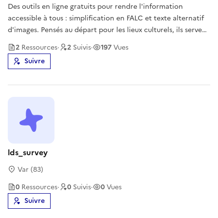
Des outils en ligne gratuits pour rendre l'information
accessible à tous : simplification en FALC et texte alternatif
d'images. Pensés au départ pour les lieux culturels, ils servent
aussi aux collectivités, aux associations et à toute équipe de
2
Ressource
s
·
2
Suivi
s
·
197
Vues
communication. Sans inscription, traitement en Europe,
Suivre
lds_survey
Var (83)
0
Ressource
s
·
0
Suivi
s
·
0
Vues
Suivre