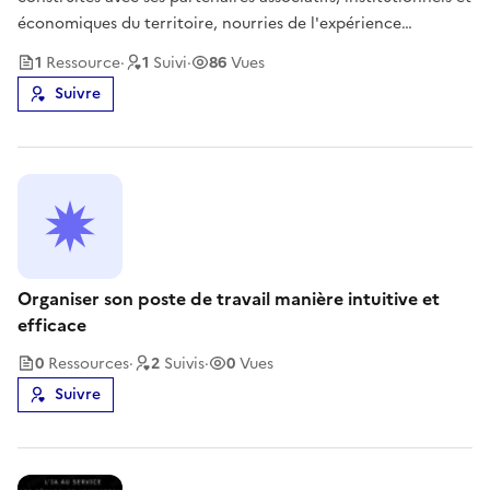
économiques du territoire, nourries de l'expérience
concrète du terrain. Convaincus que l'inclusion numérique
1
Ressource
·
1
Suivi
·
86
Vues
se construit collectivement, nous mettons ces outils en
Suivre
commun pour que
Organiser son poste de travail manière intuitive et
efficace
0
Ressource
s
·
2
Suivi
s
·
0
Vues
Suivre