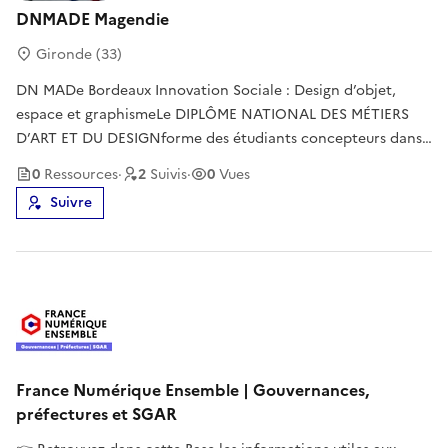
DNMADE Magendie
Gironde (33)
DN MADe Bordeaux Innovation Sociale : Design d’objet,
espace et graphismeLe DIPLÔME NATIONAL DES MÉTIERS
D’ART ET DU DESIGNforme des étudiants concepteurs dans
le champ du design (objet, produit, mobilier, aménagement
0
Ressource
s
·
2
Suivi
s
·
0
Vues
spatial, médiation). La formation s’articule autour de la
Suivre
pratique du projet
France Numérique Ensemble | Gouvernances,
préfectures et SGAR