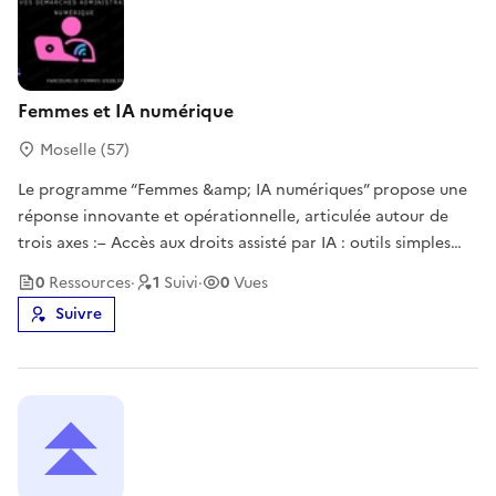
Femmes et IA numérique
Moselle (57)
Le programme “Femmes &amp; IA numériques” propose une
réponse innovante et opérationnelle, articulée autour de
trois axes :– Accès aux droits assisté par IA : outils simples
permettant de comprendre une démarche, rédiger un
0
Ressource
s
·
1
Suivi
·
0
Vues
courrier, préparer un entretien administratif ou sécuriser un
Suivre
parcours. – I