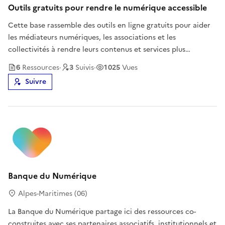
Outils gratuits pour rendre le numérique accessible
Cette base rassemble des outils en ligne gratuits pour aider
les médiateurs numériques, les associations et les
collectivités à rendre leurs contenus et services plus
accessibles aux personnes en situation de handicap. On y
6
Ressource
s
·
3
Suivi
s
·
1 025
Vues
trouve des outils de sensibilisation aux différents handicaps,
Suivre
un simplifica
Banque du Numérique
Alpes-Maritimes (06)
La Banque du Numérique partage ici des ressources co-
construites avec ses partenaires associatifs, institutionnels et