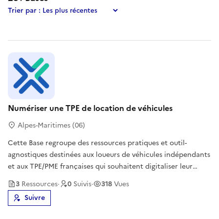
Trier par :
Numériser une TPE de location de véhicules
Alpes-Maritimes (06)
Cette Base regroupe des ressources pratiques et outil-
agnostiques destinées aux loueurs de véhicules indépendants
et aux TPE/PME françaises qui souhaitent digitaliser leur
activité, de la réservation à la facturation.On y trouve :- un
3
Ressource
s
·
0
Suivi
s
·
318
Vues
guide de numérisation pas à pas (cartographie du cycle de
Suivre
locatio