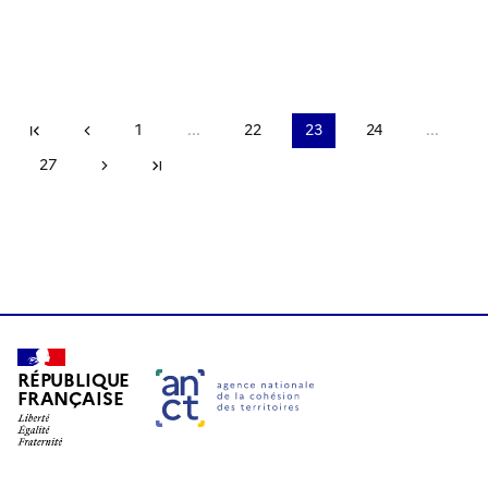
Copier
Première page
Page précédente
1
...
22
23
24
...
27
Page suivante
Dernière page
RÉPUBLIQUE
FRANÇAISE