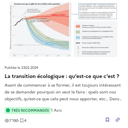
Publiée le
23.02.2024
La transition écologique : qu’est-ce que c’est ?
Avant de commencer à se former, il est toujours intéressant
de se demander pourquoi on veut le faire : quels sont nos
objectifs, qu’est-ce que cela peut nous apporter, etc… Dans
cette page, nous essayons de vous donner quelques éléments
1
Avis
TRÈS RECOMMANDÉE
de réponse, en vous expliquant notre point de vue sur la
quest
Vues
Enregistrement
s
7 190
·
4
Copier