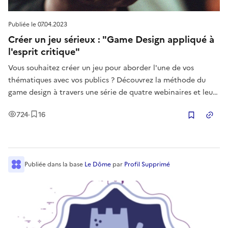
Publiée le
07.04.2023
Créer un jeu sérieux : "Game Design appliqué à
l'esprit critique"
Vous souhaitez créer un jeu pour aborder l'une de vos
thématiques avec vos publics ? Découvrez la méthode du
game design à travers une série de quatre webinaires et leurs
infographies de synthèse respectives ! Ces webinaires ont
Vues
Enregistrement
s
724
·
16
été organisé par Le Dôme en partenariat avec l'AMCSTI, le
Copier
Quai des Sa
Publiée
dans la base
Le Dôme
par
Profil Supprimé