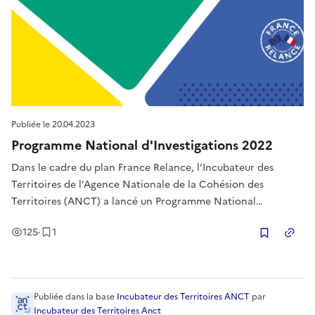
Publiée le
20.04.2023
Programme National d'Investigations 2022
Dans le cadre du plan France Relance, l’Incubateur des
Territoires de l’Agence Nationale de la Cohésion des
Territoires (ANCT) a lancé un Programme National
d’Investigations (PNI) destiné aux territoires. Ce programme
Vues
Enregistrement
125
·
1
vise tout d’abord à identifier des problématiques de
Copier
politiques publiques renco
Publiée
dans la base
Incubateur des Territoires ANCT
par
Incubateur des Territoires Anct