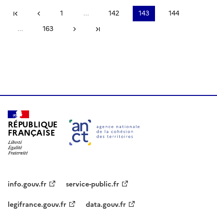
Première page
Page précédente
1
...
142
143
144
...
163
Page suivante
Dernière page
RÉPUBLIQUE
FRANÇAISE
info.gouv.fr
service-public.fr
legifrance.gouv.fr
data.gouv.fr