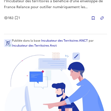
l’Incubateur des territoires a bénéficié d’une enveloppe de
France Relance pour outiller numériquement les
collectivités. Une consultation nationale a fait émerger des
Vues
Enregistrement
182
·
1
besoins et des solutions permettant ainsi à l’Incubateur de
Copier
garantir l’im
Publiée
dans la base
Incubateur des Territoires ANCT
par
Incubateur des Territoires Anct