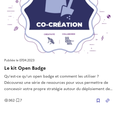
Publiée le
07.04.2023
Le kit Open Badge
Qu'est-ce qu'un open badge et comment les utiliser ?
Découvrez une série de ressources pour vous permettre de
concevoir votre propre stratégie autour du déploiement des
open badges pour votre structure et vos réseaux.
Vues
Enregistrement
s
362
·
7
Copier