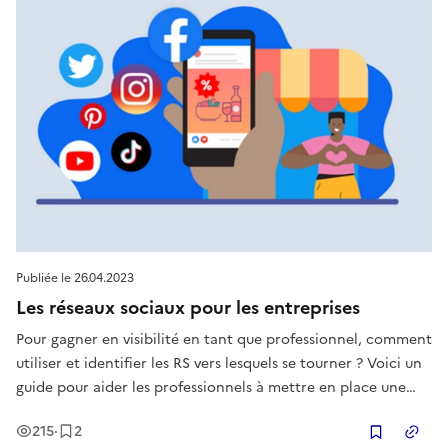
Publiée le
26.04.2023
Les réseaux sociaux pour les entreprises
Pour gagner en visibilité en tant que professionnel, comment
utiliser et identifier les RS vers lesquels se tourner ? Voici un
guide pour aider les professionnels à mettre en place une
stratégie social media pertinente pour leur entreprise.
Vues
Enregistrement
s
215
·
2
Copier