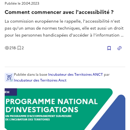
Publiée le
20.04.2023
Comment commencer avec l'accessibilité ?
La commission européenne le rappelle, l'accessibilité n'est
pas qu'un amas de normes techniques, elle est aussi un droit
pour les personnes handicapées d'accéder à l'information et
à l'usage de services numériques. Tous les États membres ont
Vues
Enregistrement
s
218
·
2
transposé la directive en droit national et l'Incubate
Copier
Publiée
dans la base
Incubateur des Territoires ANCT
par
Incubateur des Territoires Anct