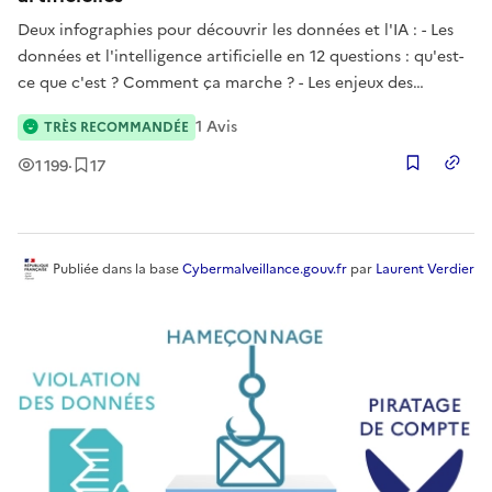
Deux infographies pour découvrir les données et l'IA : - Les
données et l'intelligence artificielle en 12 questions : qu'est-
ce que c'est ? Comment ça marche ? - Les enjeux des
données et de l'intelligence artificielle : quel impact ces
1
Avis
TRÈS RECOMMANDÉE
technologies auront sur nos quotidiens ? Que peut-on en
atten
Vues
Enregistrement
s
1 199
·
17
Copier
Publiée
dans la base
Cybermalveillance.gouv.fr
par
Laurent Verdier