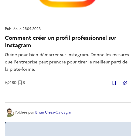
Publiée le
26.04.2023
Comment créer un profil professionnel sur
Instagram
Guide pour bien démarrer sur Instagram. Donne les mesures
que l'entreprise peut prendre pour tirer le meilleur parti de
la plate-forme.
Vues
Enregistrement
s
180
·
3
Copier
Publiée
par
Brian Ciesa-Calcagni