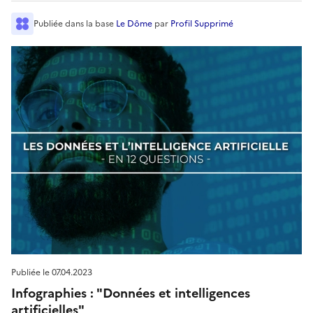
Publiée
dans la base
Le Dôme
par
Profil Supprimé
Publiée le
07.04.2023
Infographies : "Données et intelligences
artificielles"