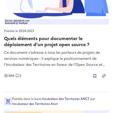
Publiée le
20.04.2023
Quels éléments pour documenter le
déploiement d'un projet open source ?
Ce document s’adresse à tous les porteurs de projets de
services numériques : il explique le positionnement de
l’Incubateur des Territoires en faveur de l’Open Source et
propose une méthodologie pour la documentation du
Vues
Enregistrement
s
384
·
3
déploiement d’un logiciel dont le code est ouvert.
Copier
Publiée
dans la base
Incubateur des Territoires ANCT
par
Incubateur des Territoires Anct