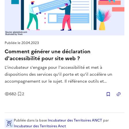
Publiée le
20.04.2023
Comment générer une déclaration
d'accessibilité pour site web ?
L'incubateur s'engage pour l'accessibilité et met à
dispositions des services qu'il porte et qu'il accélère un
accompagnement sur le sujet. Il référence outils et
ressources utiles pour promouvoir les bonnes pratiques.
Vues
Enregistrement
s
682
·
2
Dans cette fiche vous trouverez un outil qui permet de
Copier
générer automatiquement
Publiée
dans la base
Incubateur des Territoires ANCT
par
Incubateur des Territoires Anct