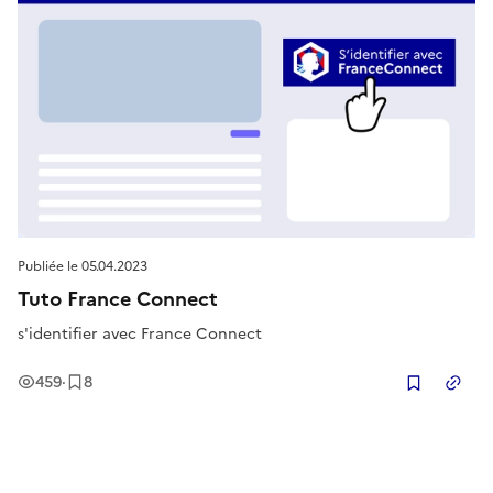
Publiée le
05.04.2023
Tuto France Connect
s'identifier avec France Connect
Vues
Enregistrement
s
459
·
8
Copier