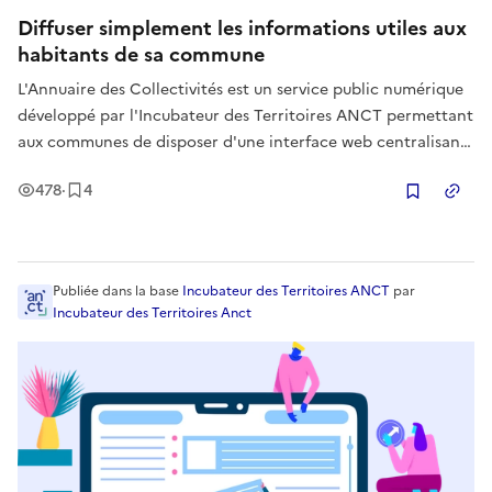
Diffuser simplement les informations utiles aux
habitants de sa commune
L'Annuaire des Collectivités est un service public numérique
développé par l'Incubateur des Territoires ANCT permettant
aux communes de disposer d'une interface web centralisant
des informations fiables et utiles pour le citoyens : horaires
Vues
Enregistrement
s
478
·
4
d'ouverture de la mairie, liens vers les démarches adminis
Copier
Publiée
dans la base
Incubateur des Territoires ANCT
par
Incubateur des Territoires Anct