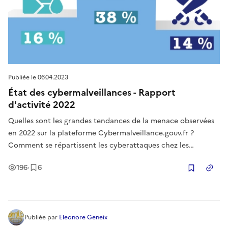
Publiée le
06.04.2023
État des cybermalveillances - Rapport
d'activité 2022
Quelles sont les grandes tendances de la menace observées
en 2022 sur la plateforme Cybermalveillance.gouv.fr ?
Comment se répartissent les cyberattaques chez les
particuliers, les collectivités ou les professionnels ? Quelles
Vues
Enregistrement
s
196
·
6
ont été les principales causes de recherche d’assistance en
Copier
cybersécurit
Publiée
par
Eleonore Geneix