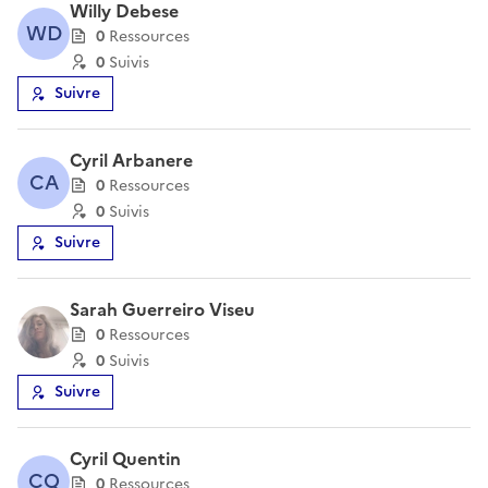
Willy Debese
WD
0
Ressource
s
0
Suivi
s
Suivre
Cyril Arbanere
CA
0
Ressource
s
0
Suivi
s
Suivre
Sarah Guerreiro Viseu
0
Ressource
s
0
Suivi
s
Suivre
Cyril Quentin
CQ
0
Ressource
s