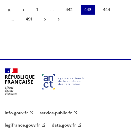
Première page
Page précédente
1
...
442
443
444
...
491
Page suivante
Dernière page
RÉPUBLIQUE
FRANÇAISE
info.gouv.fr
service-public.fr
legifrance.gouv.fr
data.gouv.fr