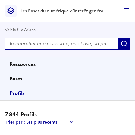
Les Bases du numérique d’intérêt général
- Retour à l’accueil
Les Bases du numérique d’intérêt général
- Retour à la p
Voir le fil d'Ariane
Rechercher
Des résultats de recherche apparaissent automatiquemen
R
Ressources
éléments
Bases
éléments
Profils
éléments
7 844
Profil
s
Trier par :