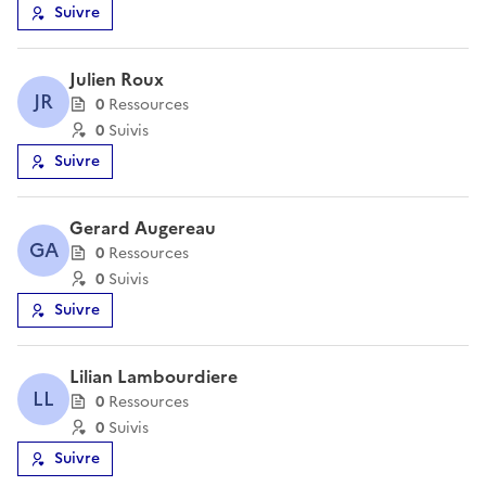
Suivre
Julien Roux
JR
0
Ressource
s
0
Suivi
s
Suivre
Gerard Augereau
GA
0
Ressource
s
0
Suivi
s
Suivre
Lilian Lambourdiere
LL
0
Ressource
s
0
Suivi
s
Suivre