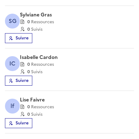
Sylviane Gras
SG
0
Ressource
s
0
Suivi
s
Suivre
Isabelle Cardon
IC
0
Ressource
s
0
Suivi
s
Suivre
Lise Faivre
lf
0
Ressource
s
0
Suivi
s
Suivre