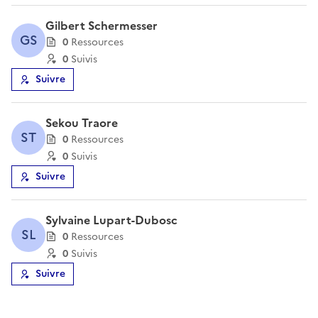
Gilbert Schermesser
GS
0
Ressource
s
0
Suivi
s
Suivre
Sekou Traore
ST
0
Ressource
s
0
Suivi
s
Suivre
Sylvaine Lupart-Dubosc
SL
0
Ressource
s
0
Suivi
s
Suivre