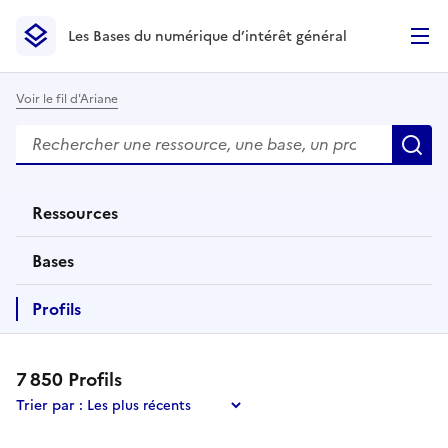
Les Bases du numérique d’intérêt général
- Retour à l’accueil
Les Bases du numérique d’intérêt général
- Retour à la p
Voir le fil d'Ariane
Rechercher
Des résultats de recherche apparaissent automatiquemen
R
Ressources
éléments
Bases
éléments
Profils
éléments
7 850
Profil
s
Trier par :