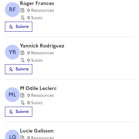
Roger Frances
RF
0
Ressource
s
0
Suivi
s
Suivre
Yannick Rodriguez
YR
0
Ressource
s
0
Suivi
s
Suivre
M Odile Leclerc
ML
0
Ressource
s
0
Suivi
s
Suivre
Lucie Galisson
LG
0
Ressource
s