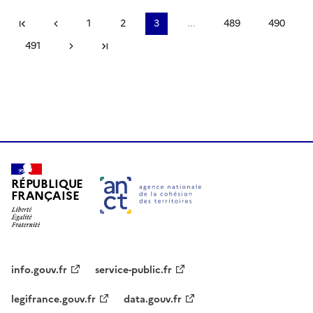
Première page
Page précédente
1
2
3
...
489
490
491
Page suivante
Dernière page
RÉPUBLIQUE
FRANÇAISE
info.gouv.fr
service-public.fr
legifrance.gouv.fr
data.gouv.fr