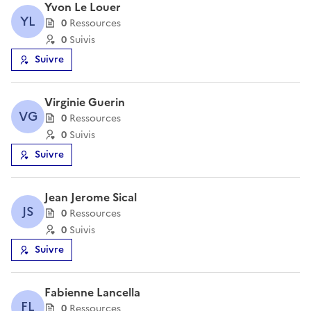
Yvon Le Louer
YL
0
Ressource
s
0
Suivi
s
Suivre
Virginie Guerin
VG
0
Ressource
s
0
Suivi
s
Suivre
Jean Jerome Sical
JS
0
Ressource
s
0
Suivi
s
Suivre
Fabienne Lancella
FL
0
Ressource
s