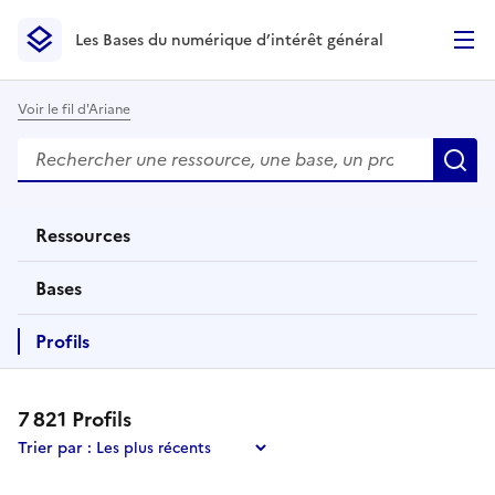
Les Bases du numérique d’intérêt général
- Retour à l’accueil
Les Bases du numérique d’intérêt général
- Retour à la p
Voir le fil d'Ariane
Rechercher
Des résultats de recherche apparaissent automatiquemen
R
Ressources
éléments
Bases
éléments
Profils
éléments
7 821
Profil
s
Trier par :