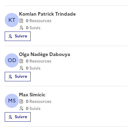
Komlan Patrick Trindade
KT
0
Ressource
s
0
Suivi
s
Suivre
Olga Nadège Dabouya
OD
0
Ressource
s
0
Suivi
s
Suivre
Max Simicic
MS
0
Ressource
s
0
Suivi
s
Suivre