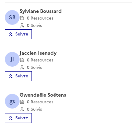
Sylviane Boussard
SB
0
Ressource
s
0
Suivi
s
Suivre
Jaccien Isenady
JI
0
Ressource
s
0
Suivi
s
Suivre
Gwendaële Soëtens
gs
0
Ressource
s
0
Suivi
s
Suivre