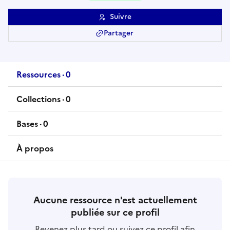
Suivre
Partager
Ressources
·
0
ressource
s
Collections
·
0
collection
s
Bases
·
0
base
s
À propos
Aucune ressource n'est actuellement
publiée sur ce profil
Revenez plus tard ou suivez ce profil afin