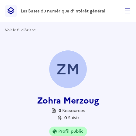
Les Bases du numérique d’intérêt général
- Retour à l’accueil
Les Bases du numérique d’intérêt général
- Retour à la p
Voir le fil d'Ariane
ZM
Zohra Merzoug
0
Ressource
s
0
Suivi
s
Profil public