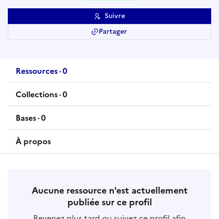
Suivre
Partager
Ressources
·
0
ressource
s
Collections
·
0
collection
s
Bases
·
0
base
s
À propos
Aucune ressource n'est actuellement
publiée sur ce profil
Revenez plus tard ou suivez ce profil afin