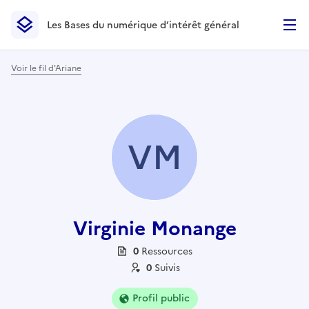
Les Bases du numérique d’intérêt général
- Retour à l’accueil
Les Bases du numérique d’intérêt général
- Retour à la p
Voir le fil d'Ariane
VM
Virginie Monange
0
Ressource
s
0
Suivi
s
Profil public