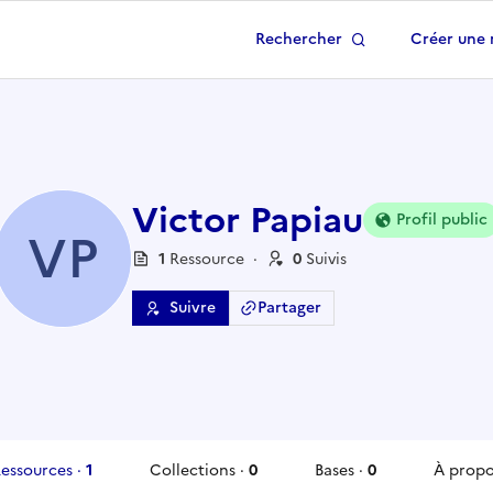
Rechercher
Créer une 
 à la page d'accueil
Victor Papiau
Profil public
VP
1
Ressource
·
0
Suivi
s
Suivre
Partager
essources
·
1
Collections
·
0
Bases
·
0
À prop