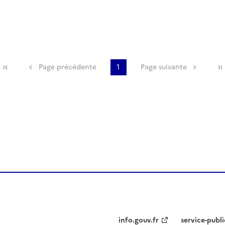
Première page
Page précédente
1
Page suivante
info.gouv.fr
service-publi