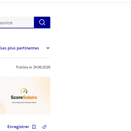
urce
Publiée le
24.06.2026
Enregistrer
Copier le lien
de la ressource