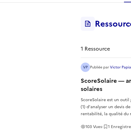
r
Ressourc
ressourc
1
Ressource
VP
Publiée
par
Victor Papi
ScoreSolaire — an
solaires
ScoreSolaire est un outil
(1) d'analyser un devis de
rentabilité, la qualité d
d'un projet avant même
103
Vues
·
1
Enregistr