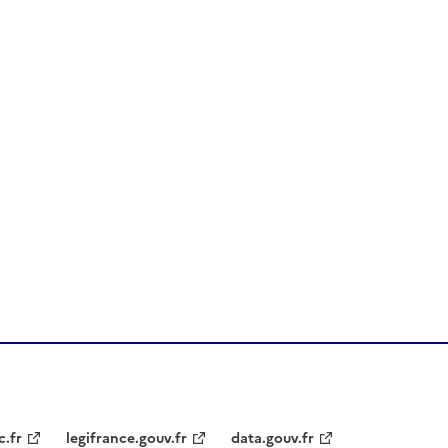
Dernière page
c.fr
legifrance.gouv.fr
data.gouv.fr