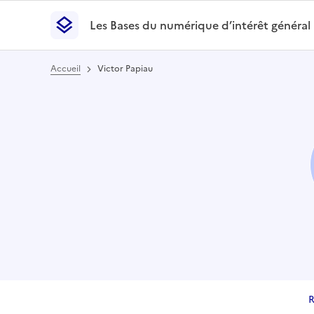
Les Bases du numérique d’intérêt général
- Retour à l’accueil
Les Bases du numérique d’intérêt général
- Retour
Accueil
Victor Papiau
R