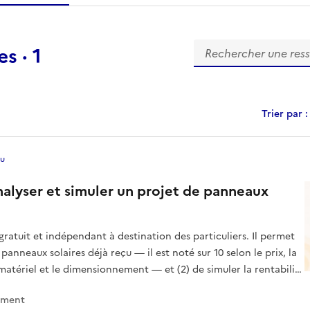
essource
collection
s
base
s
Rechercher une resso
es
·
1
e
Trier par :
au
alyser et simuler un projet de panneaux
 gratuit et indépendant à destination des particuliers. Il permet
 panneaux solaires déjà reçu — il est noté sur 10 selon le prix, la
u matériel et le dimensionnement — et (2) de simuler la rentabilité
ement