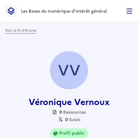
Les Bases du numérique d’intérêt général
- Retour à l’accueil
Les Bases du numérique d’intérêt général
- Retour à la p
Voir le fil d'Ariane
VV
Véronique Vernoux
0
Ressource
s
0
Suivi
s
Profil public