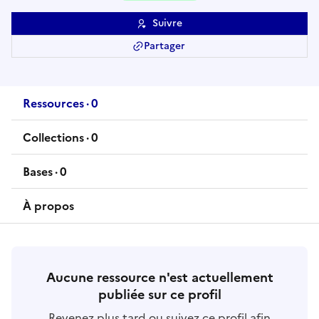
Suivre
Partager
Ressources
·
0
ressource
s
Collections
·
0
collection
s
Bases
·
0
base
s
À propos
Aucune ressource n'est actuellement
publiée sur ce profil
Revenez plus tard ou suivez ce profil afin