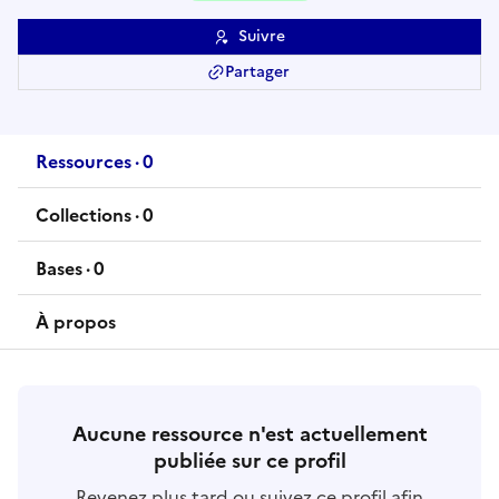
Suivre
Partager
Ressources
·
0
ressource
s
Collections
·
0
collection
s
Bases
·
0
base
s
À propos
Aucune ressource n'est actuellement
publiée sur ce profil
Revenez plus tard ou suivez ce profil afin