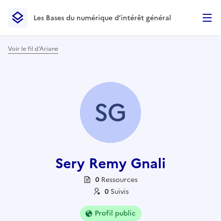
Les Bases du numérique d’intérêt général
- Retour à l’accueil
Les Bases du numérique d’intérêt général
- Retour à la p
Voir le fil d'Ariane
SG
Sery Remy Gnali
0
Ressource
s
0
Suivi
s
Profil public