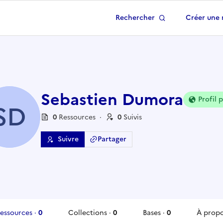
Rechercher
Créer une 
 à la page d'accueil
Sebastien Dumora
Profil 
SD
0
Ressource
s
·
0
Suivi
s
Suivre
Partager
essources
·
0
Collections
·
0
Bases
·
0
À prop