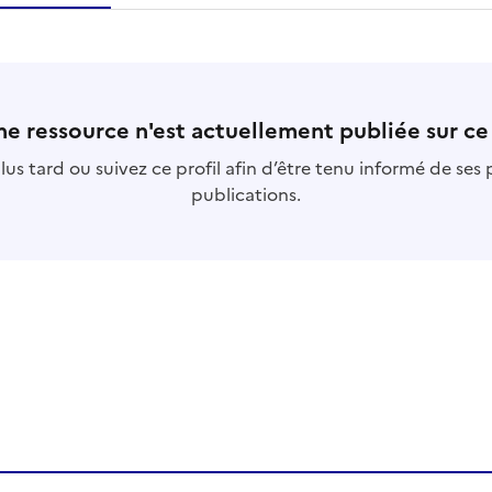
essource
s
collection
s
base
s
e ressource n'est actuellement publiée sur ce 
us tard ou suivez ce profil afin d’être tenu informé de ses
publications.