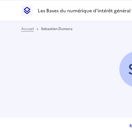
Les Bases du numérique d’intérêt général
- Retour à l’accueil
Les Bases du numérique d’intérêt général
- Retour
Accueil
Sebastien Dumora
R