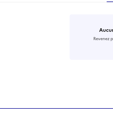
r
Aucun
Revenez pl