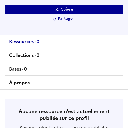
Suivre
Partager
Ressources
·
0
ressource
s
Collections
·
0
collection
s
Bases
·
0
base
s
À propos
Aucune ressource n'est actuellement
publiée sur ce profil
Revenez plus tard ou suivez ce profil afin