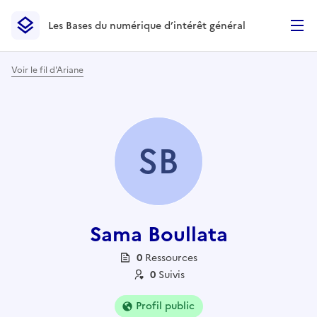
Les Bases du numérique d’intérêt général
- Retour à l’accueil
Les Bases du numérique d’intérêt général
- Retour à la p
Voir le fil d'Ariane
SB
Sama Boullata
0
Ressource
s
0
Suivi
s
Profil public