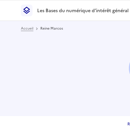
Les Bases du numérique d’intérêt général
- Retour à l’accueil
Les Bases du numérique d’intérêt général
- Retour
Accueil
Reine Marcos
R