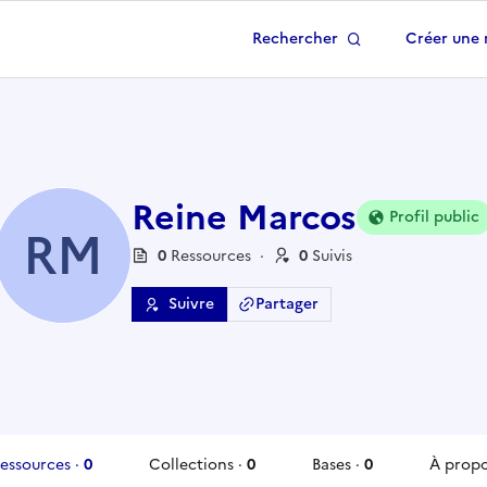
Rechercher
Créer une 
 à la page d'accueil
Reine Marcos
Profil public
RM
0
Ressource
s
·
0
Suivi
s
Suivre
Partager
essources
·
0
Collections
·
0
Bases
·
0
À prop