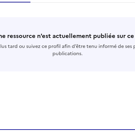
essource
s
collection
s
base
s
e ressource n'est actuellement publiée sur ce 
us tard ou suivez ce profil afin d’être tenu informé de ses
publications.