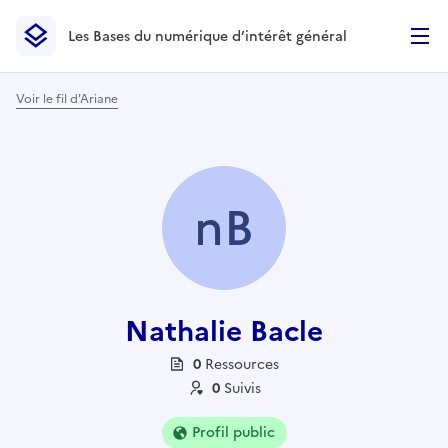
Les Bases du numérique d’intérêt général
- Retour à l’accueil
Les Bases du numérique d’intérêt général
- Retour à la p
Voir le fil d'Ariane
nB
Nathalie Bacle
0
Ressource
s
0
Suivi
s
Profil public