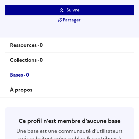
Suivre
Partager
Ressources
·
0
ressource
s
Collections
·
0
collection
s
Bases
·
0
base
s
À propos
Ce profil n'est membre d’aucune base
Une base est une communauté d’utilisateurs
qui souhaitent créer, publier & contribuer à