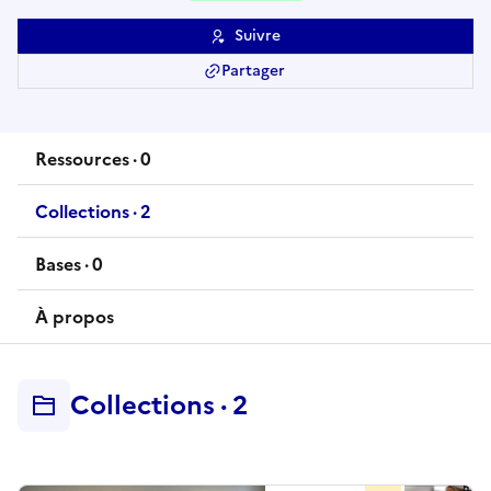
Suivre
Partager
Ressources
·
0
ressource
s
Collections
·
2
collection
s
Bases
·
0
base
s
À propos
Collections
·
2
collection
s