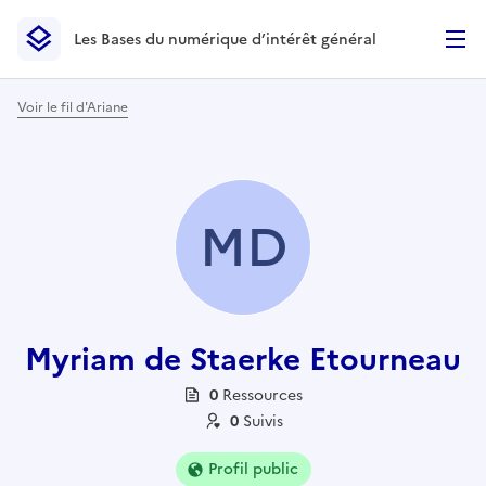
Les Bases du numérique d’intérêt général
- Retour à l’accueil
Les Bases du numérique d’intérêt général
- Retour à la p
Voir le fil d'Ariane
MD
Myriam de Staerke Etourneau
0
Ressource
s
0
Suivi
s
Profil public