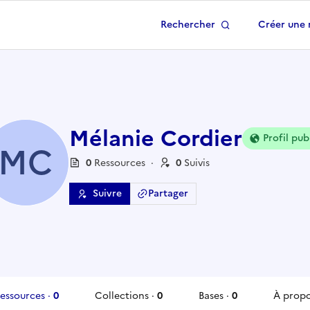
Rechercher
Créer une 
 à la page d'accueil
Mélanie Cordier
Profil pub
MC
0
Ressource
s
·
0
Suivi
s
Suivre
Partager
essources
·
0
Collections
·
0
Bases
·
0
À prop