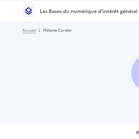
Les Bases du numérique d’intérêt général
- Retour à l’accueil
Les Bases du numérique d’intérêt général
- Retour
Accueil
Mélanie Cordier
R