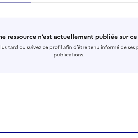
essource
s
collection
s
base
s
e ressource n'est actuellement publiée sur ce 
us tard ou suivez ce profil afin d’être tenu informé de ses
publications.