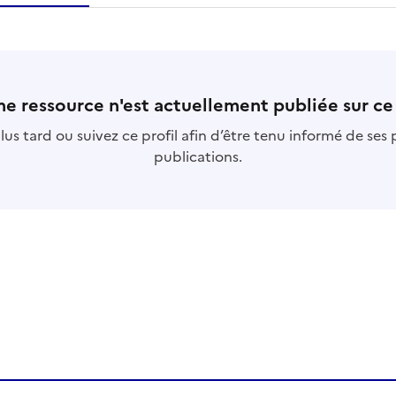
essource
s
collection
s
base
s
e ressource n'est actuellement publiée sur ce 
us tard ou suivez ce profil afin d’être tenu informé de ses
publications.