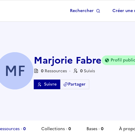
Rechercher
Créer une 
 à la page d'accueil
Marjorie Fabre
Profil publi
MF
0
Ressource
s
·
0
Suivi
s
Suivre
Partager
essources
·
0
Collections
·
0
Bases
·
0
À prop