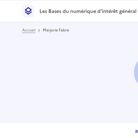
Les Bases du numérique d’intérêt général
- Retour à l’accueil
Les Bases du numérique d’intérêt général
- Retour
Accueil
Marjorie Fabre
R