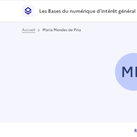
Les Bases du numérique d’intérêt général
- Retour à l’accueil
Les Bases du numérique d’intérêt général
- Retour
Accueil
Maria Mendes de Pina
M
R