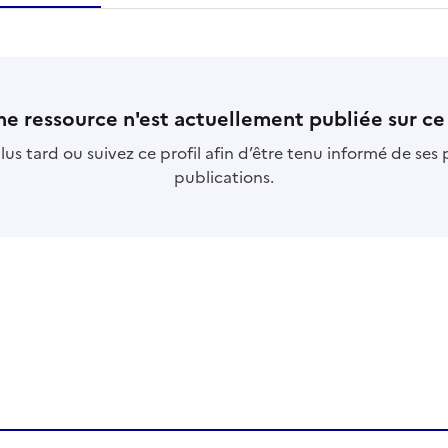
essource
s
collection
s
base
s
e ressource n'est actuellement publiée sur ce 
us tard ou suivez ce profil afin d’être tenu informé de ses
publications.