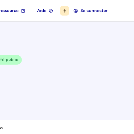
ressource
Aide
Se connecter
fil public
os