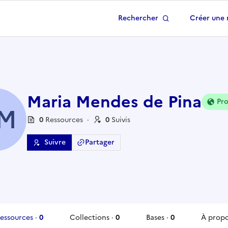
Rechercher
Créer une 
 à la page d'accueil
Maria Mendes de Pina
Pro
M
0
Ressource
s
·
0
Suivi
s
Suivre
Partager
essources
·
0
Collections
·
0
Bases
·
0
À prop