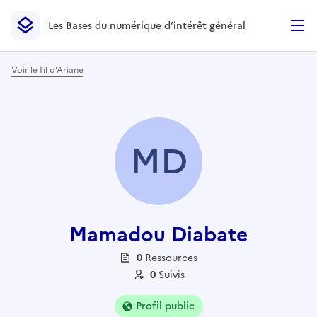
Les Bases du numérique d’intérêt général
- Retour à l’accueil
Les Bases du numérique d’intérêt général
- Retour à la p
Voir le fil d'Ariane
MD
Mamadou Diabate
0
Ressource
s
0
Suivi
s
Profil public