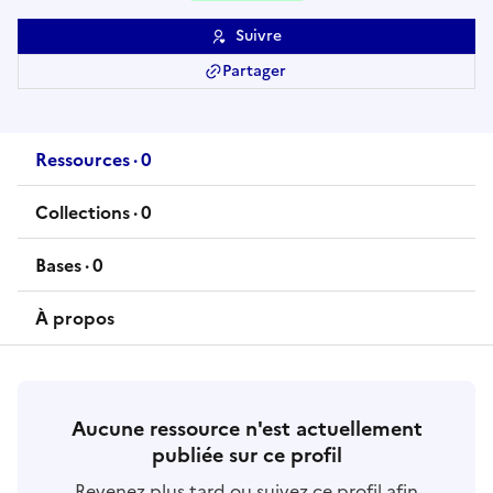
Suivre
Partager
Ressources
·
0
ressource
s
Collections
·
0
collection
s
Bases
·
0
base
s
À propos
Aucune ressource n'est actuellement
publiée sur ce profil
Revenez plus tard ou suivez ce profil afin