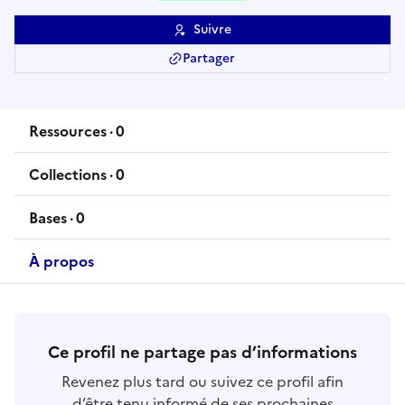
Suivre
Partager
Ressources
·
0
ressource
s
Collections
·
0
collection
s
Bases
·
0
base
s
À propos
Ce profil ne partage pas d’informations
Revenez plus tard ou suivez ce profil afin
d’être tenu informé de ses prochaines