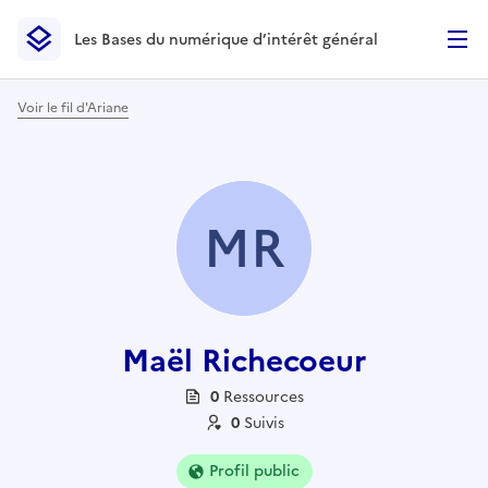
Les Bases du numérique d’intérêt général
- Retour à l’accueil
Les Bases du numérique d’intérêt général
- Retour à la p
Voir le fil d'Ariane
MR
Maël Richecoeur
0
Ressource
s
0
Suivi
s
Profil public