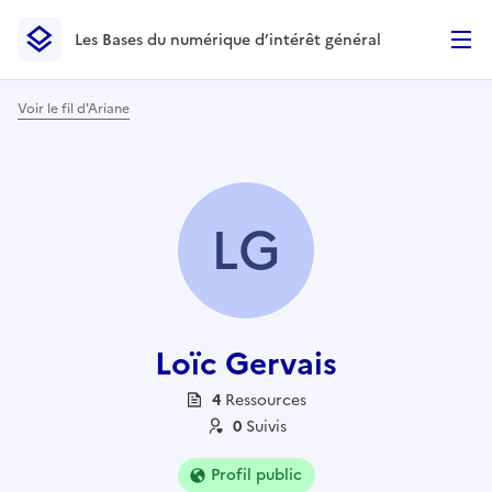
Les Bases du numérique d’intérêt général
- Retour à l’accueil
Les Bases du numérique d’intérêt général
- Retour à la p
Voir le fil d'Ariane
LG
Loïc Gervais
4
Ressource
s
0
Suivi
s
Profil public