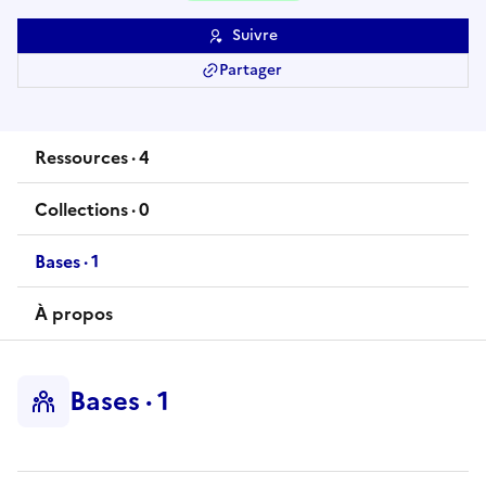
Suivre
Partager
Ressources
·
4
ressource
s
Collections
·
0
collection
s
Bases
·
1
base
À propos
Bases
·
1
base