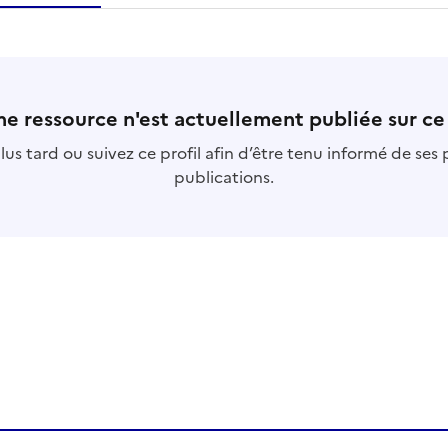
essource
s
collection
s
base
s
e ressource n'est actuellement publiée sur ce 
us tard ou suivez ce profil afin d’être tenu informé de ses
publications.