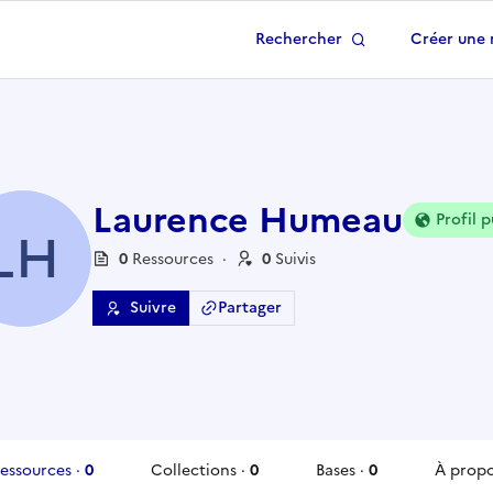
Rechercher
Créer une 
 à la page d'accueil
Laurence Humeau
Profil p
LH
0
Ressource
s
·
0
Suivi
s
Suivre
Partager
essources
·
0
Collections
·
0
Bases
·
0
À prop