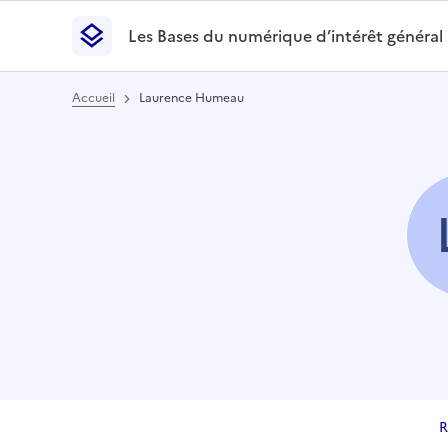
Les Bases du numérique d’intérêt général
- Retour à l’accueil
Les Bases du numérique d’intérêt général
- Retour
Accueil
Laurence Humeau
R