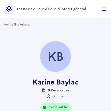
Les Bases du numérique d’intérêt général
- Retour à l’accueil
Les Bases du numérique d’intérêt général
- Retour à la p
Voir le fil d'Ariane
KB
Karine Baylac
0
Ressource
s
0
Suivi
s
Profil public