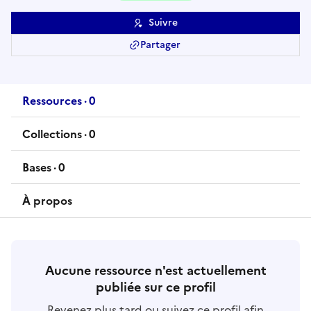
Suivre
Partager
Ressources
·
0
ressource
s
Collections
·
0
collection
s
Bases
·
0
base
s
À propos
Aucune ressource n'est actuellement
publiée sur ce profil
Revenez plus tard ou suivez ce profil afin