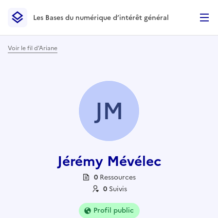
Les Bases du numérique d’intérêt général
- Retour à l’accueil
Les Bases du numérique d’intérêt général
- Retour à la p
Voir le fil d'Ariane
JM
Jérémy Mévélec
0
Ressource
s
0
Suivi
s
Profil public