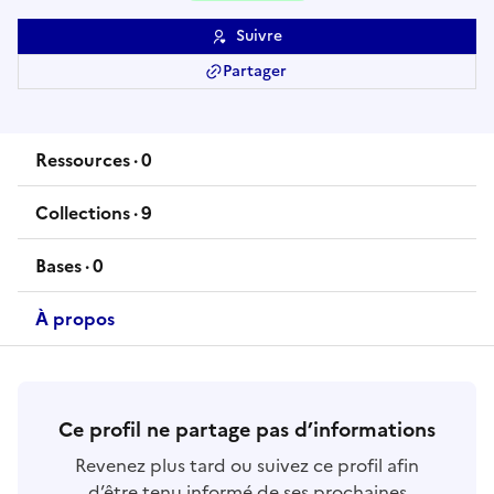
Suivre
Partager
Ressources
·
0
ressource
s
Collections
·
9
collection
s
Bases
·
0
base
s
À propos
Ce profil ne partage pas d’informations
Revenez plus tard ou suivez ce profil afin
d’être tenu informé de ses prochaines