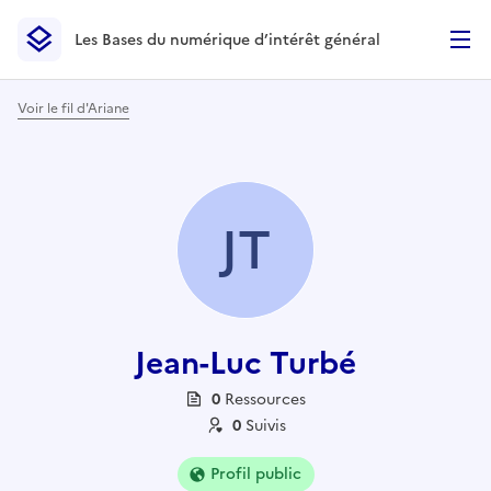
Les Bases du numérique d’intérêt général
- Retour à l’accueil
Les Bases du numérique d’intérêt général
- Retour à la p
Voir le fil d'Ariane
JT
Jean-Luc Turbé
0
Ressource
s
0
Suivi
s
Profil public