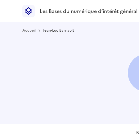
Les Bases du numérique d’intérêt général
- Retour à l’accueil
Les Bases du numérique d’intérêt général
- Retour
Accueil
Jean-Luc Barnault
R