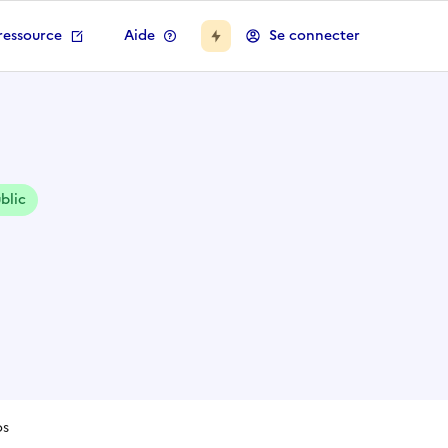
ressource
Aide
Se connecter
blic
os