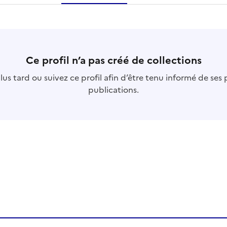
essource
s
collection
s
base
s
Ce profil n’a pas créé de collections
us tard ou suivez ce profil afin d’être tenu informé de ses
publications.