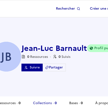
Rechercher
Créer une 
 à la page d'accueil
Jean-Luc Barnault
Profil pu
JB
0
Ressource
s
·
0
Suivi
s
Suivre
Partager
essources
·
0
Collections
·
0
Bases
·
0
À prop