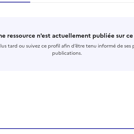
essource
s
collection
s
base
s
e ressource n'est actuellement publiée sur ce 
us tard ou suivez ce profil afin d’être tenu informé de ses
publications.