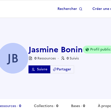
Rechercher
Créer une 
 à la page d'accueil
Jasmine Bonin
Profil public
JB
0
Ressource
s
·
0
Suivi
s
Suivre
Partager
essources
·
0
Collections
·
0
Bases
·
0
À prop