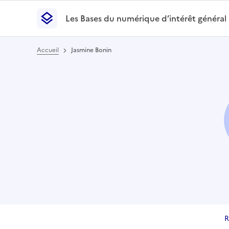
Les Bases du numérique d’intérêt général
- Retour à l’accueil
Les Bases du numérique d’intérêt général
- Retour
Accueil
Jasmine Bonin
R