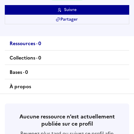
Suivre
Partager
Ressources
·
0
ressource
s
Collections
·
0
collection
s
Bases
·
0
base
s
À propos
Aucune ressource n'est actuellement
publiée sur ce profil
Revenez plus tard ou suivez ce profil afin