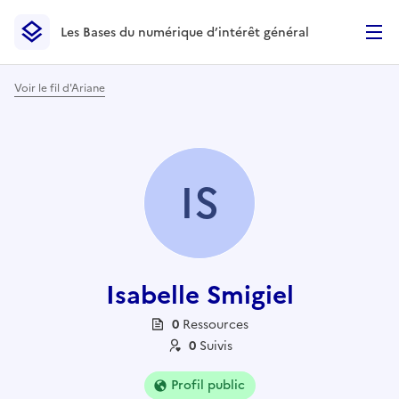
Les Bases du numérique d’intérêt général
- Retour à l’accueil
Les Bases du numérique d’intérêt général
- Retour à la p
Voir le fil d'Ariane
IS
Isabelle Smigiel
0
Ressource
s
0
Suivi
s
Profil public