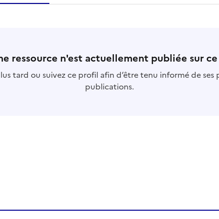
essource
s
collection
s
base
s
e ressource n'est actuellement publiée sur ce 
us tard ou suivez ce profil afin d’être tenu informé de ses
publications.