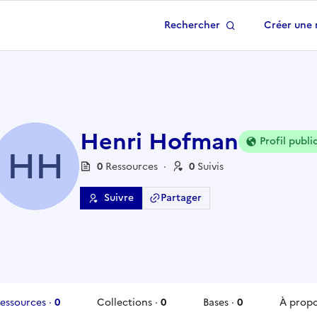
Rechercher
Créer une 
 à la page d'accueil
Henri Hofman
Profil publi
HH
0
Ressource
s
·
0
Suivi
s
Suivre
Partager
essources
·
0
Collections
·
0
Bases
·
0
À prop