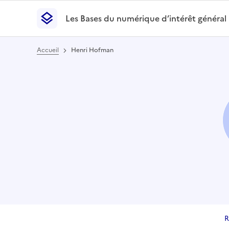
Les Bases du numérique d’intérêt général
- Retour à l’accueil
Les Bases du numérique d’intérêt général
- Retour
Accueil
Henri Hofman
R