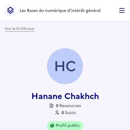
Les Bases du numérique d’intérêt général
- Retour à l’accueil
Les Bases du numérique d’intérêt général
- Retour à la p
Voir le fil d'Ariane
HC
Hanane Chakhch
0
Ressource
s
0
Suivi
s
Profil public