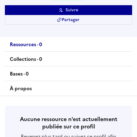
Suivre
Partager
Ressources
·
0
ressource
s
Collections
·
0
collection
s
Bases
·
0
base
s
À propos
Aucune ressource n'est actuellement
publiée sur ce profil
Revenez plus tard ou suivez ce profil afin