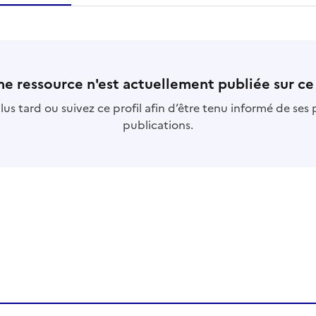
essource
s
collection
s
base
s
e ressource n'est actuellement publiée sur ce 
us tard ou suivez ce profil afin d’être tenu informé de ses
publications.