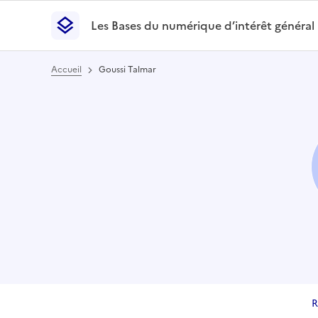
Les Bases du numérique d’intérêt général
- Retour à l’accueil
Les Bases du numérique d’intérêt général
- Retour
Accueil
Goussi Talmar
R