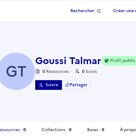
Rechercher
Créer une 
 à la page d'accueil
Goussi Talmar
Profil public
GT
0
Ressource
s
·
0
Suivi
s
Suivre
Partager
essources
·
0
Collections
·
0
Bases
·
0
À prop