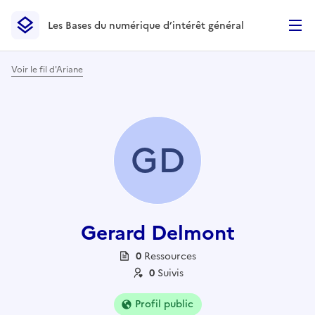
Les Bases du numérique d’intérêt général
- Retour à l’accueil
Les Bases du numérique d’intérêt général
- Retour à la p
Voir le fil d'Ariane
GD
Gerard Delmont
0
Ressource
s
0
Suivi
s
Profil public