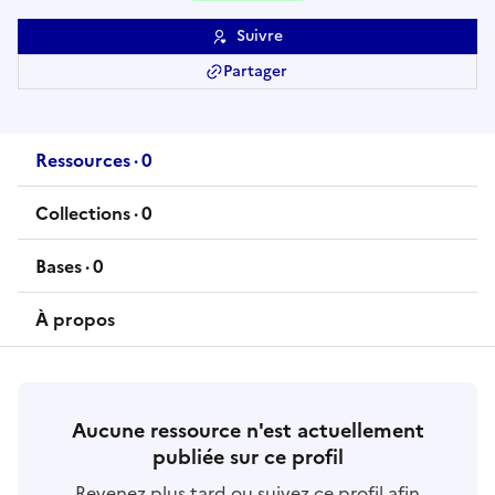
Suivre
Partager
Ressources
·
0
ressource
s
Collections
·
0
collection
s
Bases
·
0
base
s
À propos
Aucune ressource n'est actuellement
publiée sur ce profil
Revenez plus tard ou suivez ce profil afin