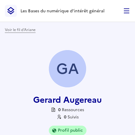
Les Bases du numérique d’intérêt général
- Retour à l’accueil
Les Bases du numérique d’intérêt général
- Retour à la p
Voir le fil d'Ariane
GA
Gerard Augereau
0
Ressource
s
0
Suivi
s
Profil public