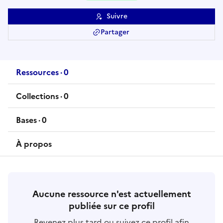
Suivre
Partager
Ressources
·
0
ressource
s
Collections
·
0
collection
s
Bases
·
0
base
s
À propos
Aucune ressource n'est actuellement
publiée sur ce profil
Revenez plus tard ou suivez ce profil afin