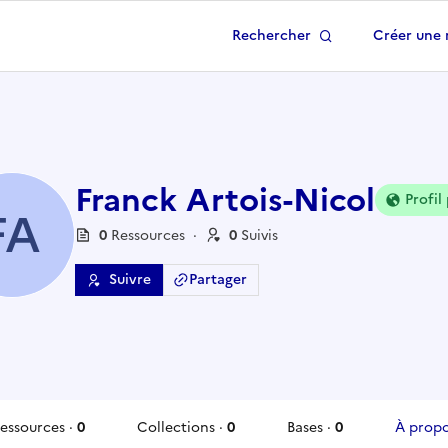
Rechercher
Créer une 
 à la page d'accueil
Franck Artois-Nicol
Profil
FA
0
Ressource
s
·
0
Suivi
s
Suivre
Partager
essources
·
0
Collections
·
0
Bases
·
0
À prop