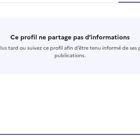
essource
s
collection
s
base
s
Ce profil ne partage pas d’informations
us tard ou suivez ce profil afin d’être tenu informé de ses
publications.