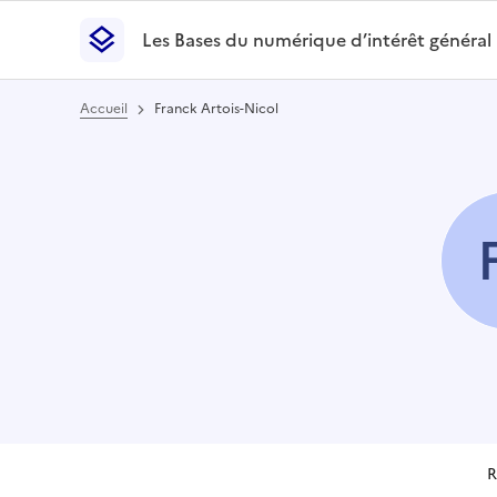
Les Bases du numérique d’intérêt général
- Retour à l’accueil
Les Bases du numérique d’intérêt général
- Retour
Accueil
Franck Artois-Nicol
R