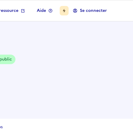
ressource
Aide
Se connecter
 public
os