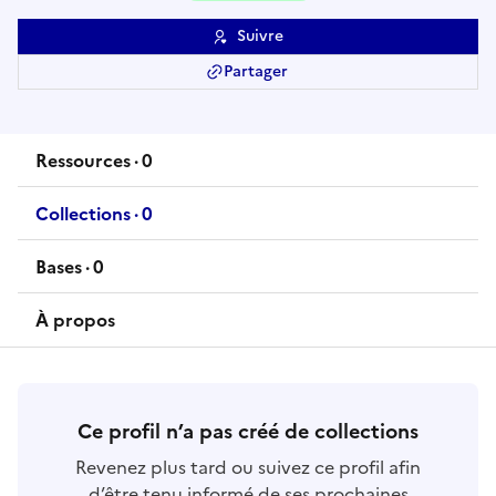
Suivre
Partager
Ressources
·
0
ressource
s
Collections
·
0
collection
s
Bases
·
0
base
s
À propos
Ce profil n’a pas créé de collections
Revenez plus tard ou suivez ce profil afin
d’être tenu informé de ses prochaines