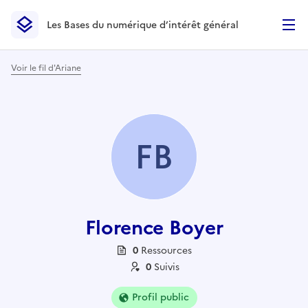
Les Bases du numérique d’intérêt général
- Retour à l’accueil
Les Bases du numérique d’intérêt général
- Retour à la p
Voir le fil d'Ariane
FB
Florence Boyer
0
Ressource
s
0
Suivi
s
Profil public