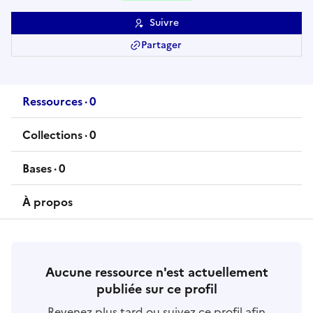
Suivre
Partager
Ressources
·
0
ressource
s
Collections
·
0
collection
s
Bases
·
0
base
s
À propos
Aucune ressource n'est actuellement
publiée sur ce profil
Revenez plus tard ou suivez ce profil afin