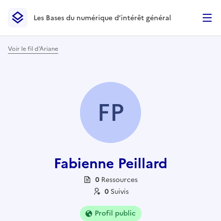
Les Bases du numérique d’intérêt général
- Retour à l’accueil
Les Bases du numérique d’intérêt général
- Retour à la p
Voir le fil d'Ariane
FP
Fabienne Peillard
0
Ressource
s
0
Suivi
s
Profil public