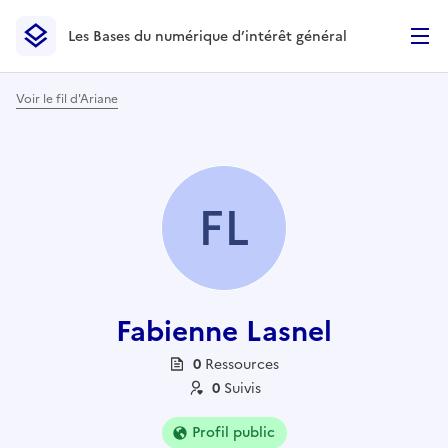
Les Bases du numérique d’intérêt général
- Retour à l’accueil
Les Bases du numérique d’intérêt général
- Retour à la p
Voir le fil d'Ariane
FL
Fabienne Lasnel
0
Ressource
s
0
Suivi
s
Profil public