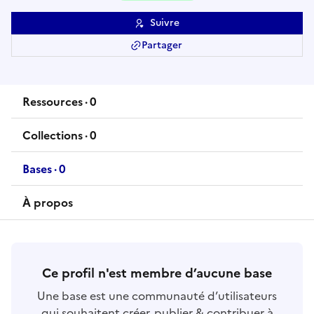
Suivre
Partager
Ressources
·
0
ressource
s
Collections
·
0
collection
s
Bases
·
0
base
s
À propos
Ce profil n'est membre d’aucune base
Une base est une communauté d’utilisateurs
qui souhaitent créer, publier & contribuer à