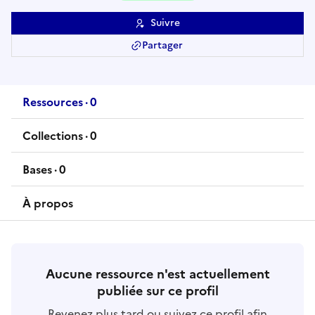
Suivre
Partager
Ressources
·
0
ressource
s
Collections
·
0
collection
s
Bases
·
0
base
s
À propos
Aucune ressource n'est actuellement
publiée sur ce profil
Revenez plus tard ou suivez ce profil afin