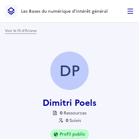
Les Bases du numérique d’intérêt général
- Retour à l’accueil
Les Bases du numérique d’intérêt général
- Retour à la p
Voir le fil d'Ariane
DP
Dimitri Poels
0
Ressource
s
0
Suivi
s
Profil public