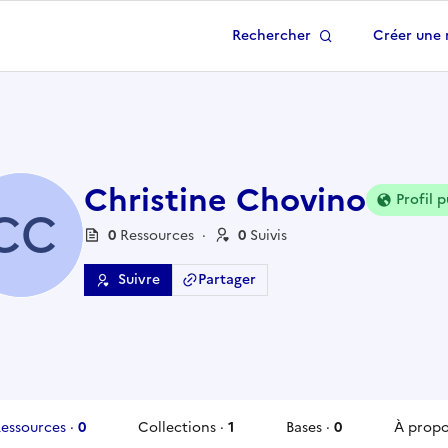
Rechercher
Créer une 
 à la page d'accueil
Christine Chovino
Profil p
CC
0
Ressource
s
·
0
Suivi
s
Suivre
Partager
essources
·
0
Collections
·
1
Bases
·
0
À prop