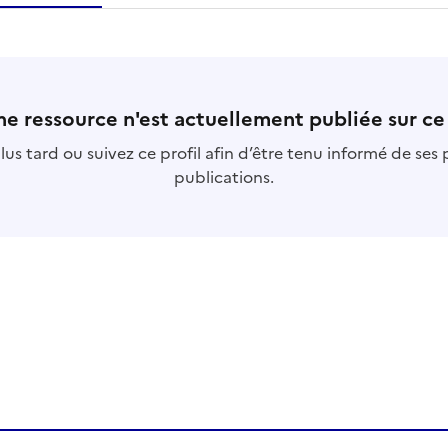
essource
s
collection
base
s
e ressource n'est actuellement publiée sur ce 
us tard ou suivez ce profil afin d’être tenu informé de ses
publications.