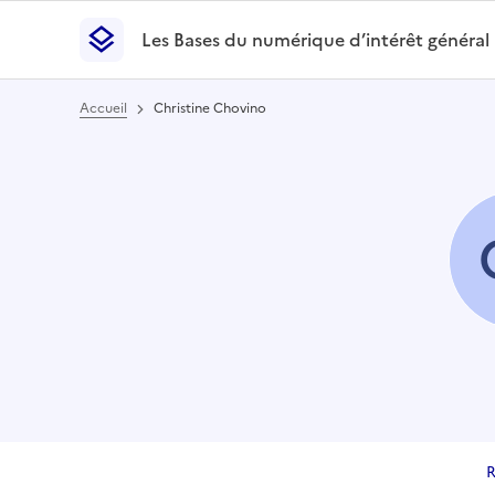
Les Bases du numérique d’intérêt général
- Retour à l’accueil
Les Bases du numérique d’intérêt général
- Retour
Accueil
Christine Chovino
R