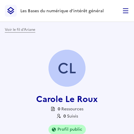
Les Bases du numérique d’intérêt général
- Retour à l’accueil
Les Bases du numérique d’intérêt général
- Retour à la p
Voir le fil d'Ariane
CL
Carole Le Roux
0
Ressource
s
0
Suivi
s
Profil public