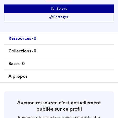
Suivre
Partager
Ressources
·
0
ressource
s
Collections
·
0
collection
s
Bases
·
0
base
s
À propos
Aucune ressource n'est actuellement
publiée sur ce profil
Revenez plus tard ou suivez ce profil afin