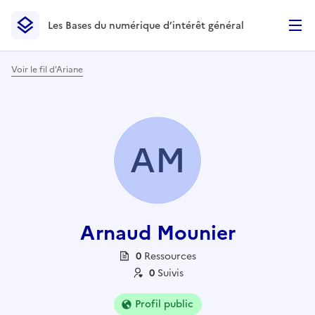
Les Bases du numérique d’intérêt général
- Retour à l’accueil
Les Bases du numérique d’intérêt général
- Retour à la p
Voir le fil d'Ariane
AM
Arnaud Mounier
0
Ressource
s
0
Suivi
s
Profil public