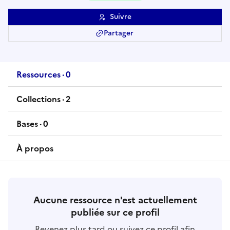
Suivre
Partager
Ressources
·
0
ressource
s
Collections
·
2
collection
s
Bases
·
0
base
s
À propos
Aucune ressource n'est actuellement
publiée sur ce profil
Revenez plus tard ou suivez ce profil afin