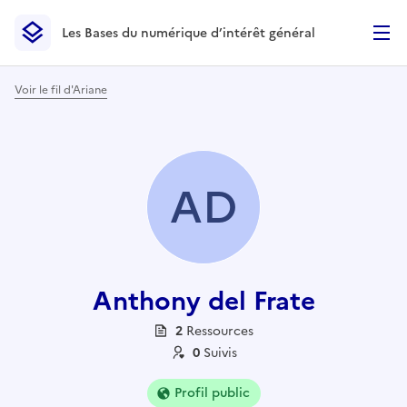
Les Bases du numérique d’intérêt général
- Retour à l’accueil
Les Bases du numérique d’intérêt général
- Retour à la p
Voir le fil d'Ariane
AD
Anthony del Frate
2
Ressource
s
0
Suivi
s
Profil public