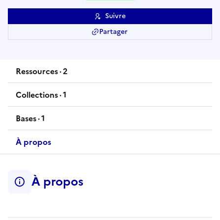
Suivre
Partager
Ressources
·
2
ressource
s
Collections
·
1
collection
Bases
·
1
base
À propos
À propos