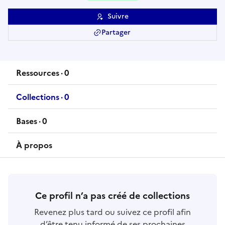
Suivre
Partager
Ressources
·
0
ressource
s
Collections
·
0
collection
s
Bases
·
0
base
s
À propos
Ce profil n’a pas créé de collections
Revenez plus tard ou suivez ce profil afin
d’être tenu informé de ses prochaines