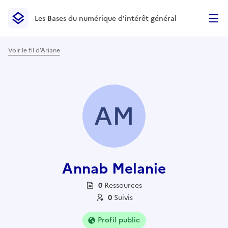
Les Bases du numérique d’intérêt général
- Retour à l’accueil
Les Bases du numérique d’intérêt général
- Retour à la p
Voir le fil d'Ariane
AM
Annab Melanie
0
Ressource
s
0
Suivi
s
Profil public