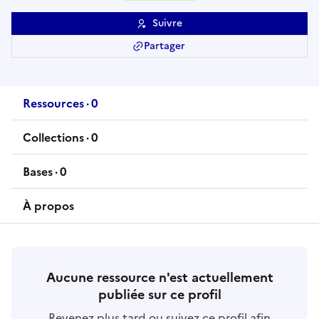
Suivre
Partager
Ressources
·
0
ressource
s
Collections
·
0
collection
s
Bases
·
0
base
s
À propos
Aucune ressource n'est actuellement
publiée sur ce profil
Revenez plus tard ou suivez ce profil afin