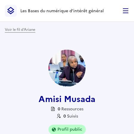
Les Bases du numérique d’intérêt général
- Retour à l’accueil
Les Bases du numérique d’intérêt général
- Retour à la p
Voir le fil d'Ariane
Amisi Musada
0
Ressource
s
0
Suivi
s
Profil public