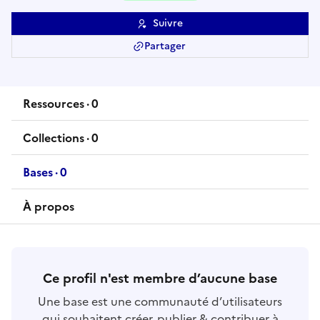
Suivre
Partager
Ressources
·
0
ressource
s
Collections
·
0
collection
s
Bases
·
0
base
s
À propos
Ce profil n'est membre d’aucune base
Une base est une communauté d’utilisateurs
qui souhaitent créer, publier & contribuer à