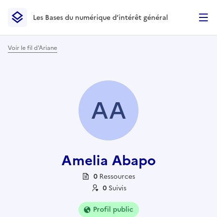
Les Bases du numérique d’intérêt général
- Retour à l’accueil
Les Bases du numérique d’intérêt général
- Retour à la p
Voir le fil d'Ariane
AA
Amelia Abapo
0
Ressource
s
0
Suivi
s
Profil public