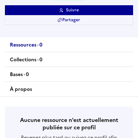
Suivre
Partager
Ressources
·
0
ressource
s
Collections
·
0
collection
s
Bases
·
0
base
s
À propos
Aucune ressource n'est actuellement
publiée sur ce profil
Revenez plus tard ou suivez ce profil afin