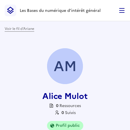
Les Bases du numérique d’intérêt général
- Retour à l’accueil
Les Bases du numérique d’intérêt général
- Retour à la p
Voir le fil d'Ariane
AM
Alice Mulot
0
Ressource
s
0
Suivi
s
Profil public