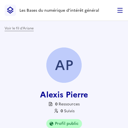
Les Bases du numérique d’intérêt général
- Retour à l’accueil
Les Bases du numérique d’intérêt général
- Retour à la p
Voir le fil d'Ariane
AP
Alexis Pierre
0
Ressource
s
0
Suivi
s
Profil public