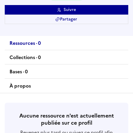
Suivre
Partager
Ressources
·
0
ressource
s
Collections
·
0
collection
s
Bases
·
0
base
s
À propos
Aucune ressource n'est actuellement
publiée sur ce profil
Revenez plus tard ou suivez ce profil afin