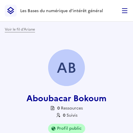
Les Bases du numérique d’intérêt général
- Retour à l’accueil
Les Bases du numérique d’intérêt général
- Retour à la p
Voir le fil d'Ariane
AB
Aboubacar Bokoum
0
Ressource
s
0
Suivi
s
Profil public