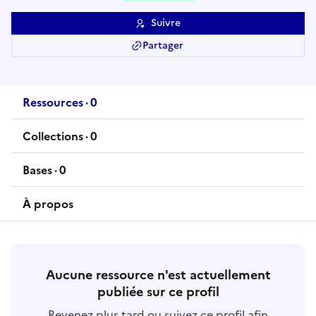
Suivre
Partager
Ressources
·
0
ressource
s
Collections
·
0
collection
s
Bases
·
0
base
s
À propos
Aucune ressource n'est actuellement
publiée sur ce profil
Revenez plus tard ou suivez ce profil afin